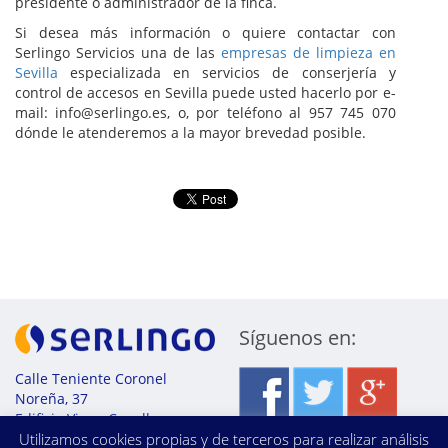
presidente o administrador de la finca.
Si desea más información o quiere contactar con
Serlingo Servicios una de las
empresas de limpieza en
Sevilla
especializada en servicios de conserjería y
control de accesos en Sevilla puede usted hacerlo por e-
mail: info@serlingo.es, o, por teléfono al 957 745 070
dónde le atenderemos a la mayor brevedad posible.
Síguenos en:
Calle Teniente Coronel
Noreña, 37
Edificio Viena Capellanes
28045 Sevilla
Utilizamos cookies propias y de terceros para realizar análisis