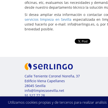
oficinas, etc, evaluamos las necesidades y demand
desde nuestro departamento técnico la solución m
Si desea ampliar esta información o contactar co
servicios limpieza en Sevilla
especializada en lim
usted hacerlo por e-mail: info@serlingo.es, o, por
brevedad posible.
Calle Teniente Coronel Noreña, 37
Edificio Viena Capellanes
28045 Sevilla
info@limpiezasevilla.net
91 527 77 28
aviso legal
Utilizamos cookies propias y de terceros para realizar análi
Empresas Amigas