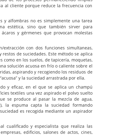
ia al cliente porque reduce la frecuencia con
s y alfombras no es simplemente una tarea
a estética, sino que también sirver para
o ácaros y gérmenes que provocan molestas
/extracción con dos funciones simultaneas,
 y restos de suciedades. Este método se aplica
des como en los suelos, de tapicería, moquetas,
una solución acuosa en frío o caliente sobre el
eridas, aspirando y recogiendo los residuos de
acuosa” y la suciedad arrastrada por ella.
pido y eficaz, en el que se aplica un champú
ies textiles una vez aspirado el polvo suelto
que se produce al pasar la mezcla de agua,
r), la espuma capta la suciedad formando
 suciedad es recogida mediante un aspirador
 cualificado y especialista que realiza las
presas, edificios, salones de actos, cines,