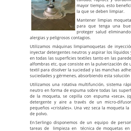
mayor tiempo, esto benefic
la que se deben limpiar.
Mantener limpias moqueta
para que tenga una buen
proteger salud eliminand
alergias y peligrosos contagios.
Utilizamos máquinas limpiamoquetas de inyección
inyectar detergentes neutros y aspirar los líquidos
en todas las superficies textiles tanto en las pare
alfombras etc, que consiste en la pulverización de 
textil para disolver la suciedad y las manchas adh
suciedades y gérmenes, absorbiendo esta solución “
Utilizamos una rotativa multifunción, sistema rá
neutro en forma de espuma sobre todas las superfic
de la moqueta, se cepilla con espuma «seca», (
detergente y aire a través de un micro-difuso
pequeños «cristales». Una vez seca la moqueta la
de polvo.
En Serlingo disponemos de un equipo de personal
tareas de limpieza en técnica de moquetas en em